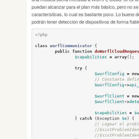
puedan alcanzar para el plan más básico, pero no se
características, lo cual es bastante poco. Lo bueno 
podrán tener detección de dispositivos de forma fiable
<?php
class
wurflCommunicator
{
public
function
doWurflCloudReque
$capabilities
=
array
();
try
{
$wurflConfig
=
ne
$wurflConfig
->
api
$wurflClient
=
ne
$wurflClient
->
det
$capabilities
=
$
}
catch
(
Exception
$e
)
{