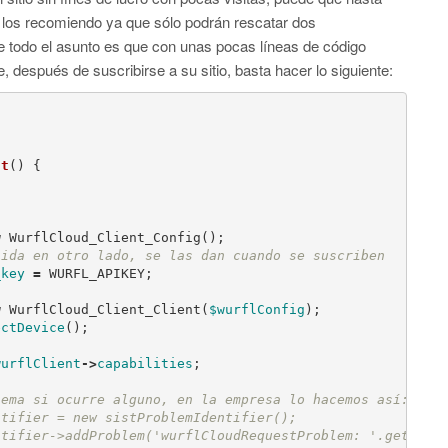
 los recomiendo ya que sólo podrán rescatar dos
de todo el asunto es que con unas pocas líneas de código
, después de suscribirse a su sitio, basta hacer lo siguiente:
st
()
{
w
WurflCloud_Client_Config
();
_key
=
WURFL_APIKEY
;
w
WurflCloud_Client_Client
(
$wurflConfig
);
ectDevice
();
wurflClient
->
capabilities
;