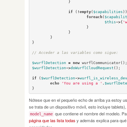
}
if
(
!
empty
(
$capabilities
)
foreach
(
$capabili
$this
->
{
'
}
}
}
}
$wurflDetection
=
new
wurflCommunicator
()
$wurflDetection
->
doWurflCloudRequest
();
if
(
$wurflDetection
->
wurfl_is_wireless_de
echo
'You are using a '
.
$wurflDet
}
Nótese que en el pequeño echo de arriba ya estoy 
se trata de un dispositivo móvil, esto incluye tablets)
que contiene el nombre del modelo. Par
model_name
página que las lista todas
y además explica para qué s