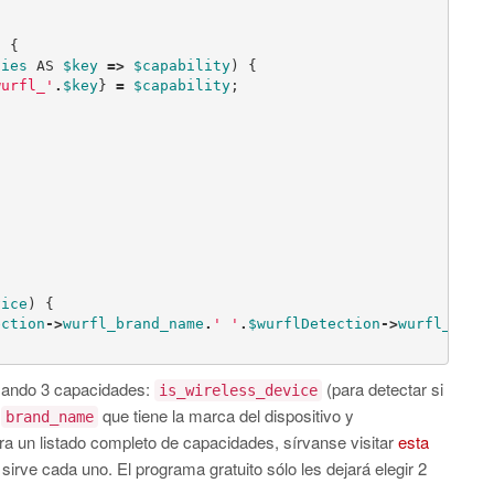
)
{
ties
AS
$key
=>
$capability
)
{
wurfl_'
.
$key
}
=
$capability
;
;
vice
)
{
ection
->
wurfl_brand_name
.
' '
.
$wurflDetection
->
wurfl_mode
usando 3 capacidades:
(para detectar si
is_wireless_device
,
que tiene la marca del dispositivo y
brand_name
a un listado completo de capacidades, sírvanse visitar
esta
irve cada uno. El programa gratuito sólo les dejará elegir 2