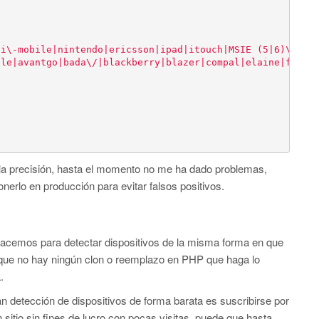
|i\-mobile|nintendo|ericsson|ipad|itouch|MSIE (5|6)\.0; 
ile|avantgo|bada\/|blackberry|blazer|compal|elaine|fenne
 la precisión, hasta el momento no me ha dado problemas,
nerlo en producción para evitar falsos positivos.
hacemos para detectar dispositivos de la misma forma en que
que no hay ningún clon o reemplazo en PHP que haga lo
.
n detección de dispositivos de forma barata es suscribirse por
tio sin fines de lucro con pocas visitas, puede que hasta