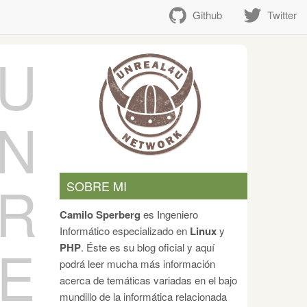
Github
Twitter
U
N
R
SOBRE MI
Camilo Sperberg
es Ingeniero
Informático especializado en
Linux
y
E
PHP
. Éste es su blog oficial y aquí
podrá leer mucha más información
acerca de temáticas variadas en el bajo
mundillo de la informática relacionada