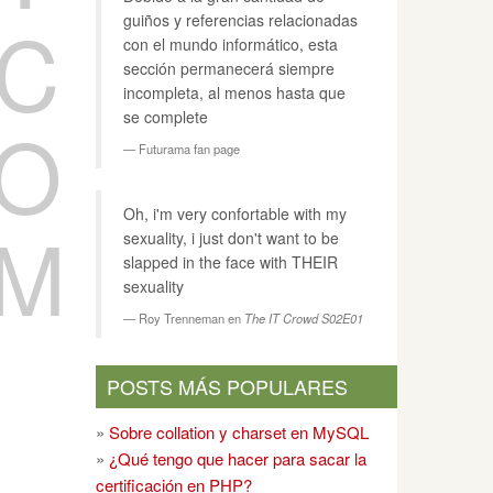
C
guiños y referencias relacionadas
con el mundo informático, esta
sección permanecerá siempre
incompleta, al menos hasta que
O
se complete
Futurama fan page
Oh, i'm very confortable with my
M
sexuality, i just don't want to be
slapped in the face with THEIR
sexuality
Roy Trenneman en
The IT Crowd S02E01
POSTS MÁS POPULARES
»
Sobre collation y charset en MySQL
»
¿Qué tengo que hacer para sacar la
certificación en PHP?