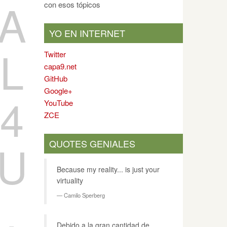
A
con esos tópicos
YO EN INTERNET
L
Twitter
capa9.net
GitHub
Google+
4
YouTube
ZCE
U
QUOTES GENIALES
Because my reality... is just your
virtuality
.
Camilo Sperberg
Debido a la gran cantidad de