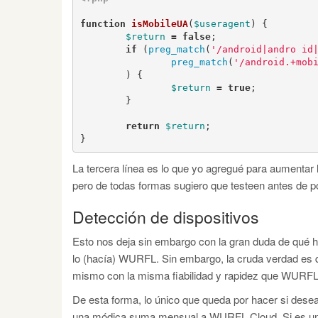
function
isMobileUA
(
$useragent
)
{
$return
=
false
;
if
(
preg_match
(
'/android|andro id
preg_match
(
'/android.+mob
)
{
$return
=
true
;
}
return
$return
;
}
La tercera línea es lo que yo agregué para aumentar
pero de todas formas sugiero que testeen antes de po
Detección de dispositivos
Esto nos deja sin embargo con la gran duda de qué 
lo (hacía) WURFL. Sin embargo, la cruda verdad es 
mismo con la misma fiabilidad y rapidez que WURFL
De esta forma, lo único que queda por hacer si desea
una módica suma mensual a WURFL Cloud. Si es un si