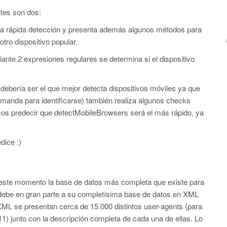
tes son dos:
na rápida detección y presenta además algunos métodos para
otro dispositivo popular.
ante 2 expresiones regulares se determina si el dispositivo
ebería ser el que mejor detecta dispositivos móviles ya que
 manda para identificarse) también realiza algunos checks
mos predecir que detectMobileBrowsers será el más rápido, ya
ice :)
 este momento la base de datos más completa que existe para
e debe en gran parte a su completísima base de datos en XML
XML se presentan cerca de 15.000 distintos user-agents (para
11) junto con la descripción completa de cada una de ellas. Lo