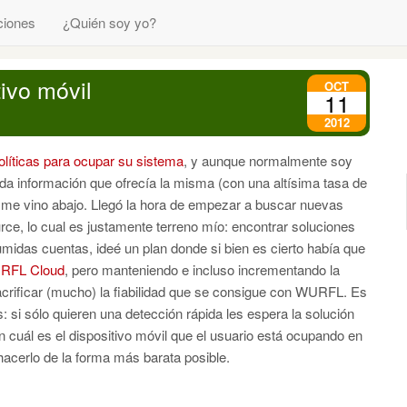
ciones
¿Quién soy yo?
tivo móvil
OCT
11
2012
íticas para ocupar su sistema
, y aunque normalmente soy
ada información que ofrecía la misma (con una altísima tasa de
e me vino abajo. Llegó la hora de empezar a buscar nuevas
rce, lo cual es justamente terreno mío: encontrar soluciones
midas cuentas, ideé un plan donde si bien es cierto había que
RFL Cloud
, pero manteniendo e incluso incrementando la
sacrificar (mucho) la fiabilidad que se consigue con WURFL. Es
: si sólo quieren una detección rápida les espera la solución
n cuál es el dispositivo móvil que el usuario está ocupando en
cerlo de la forma más barata posible.