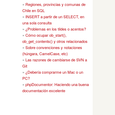
»
Regiones, provincias y comunas de
Chile en SQL
»
INSERT a partir de un SELECT, en
(KDDI|nitro|epoc).+Opera (6|7|8)\.|tablet browser/i'
,
$u
una sola consulta
c|hiptop|iemobile|ip(hone|od)|iris|kindle|lge |maemo|mee
»
¿Problemas en los tildes o acentos?
»
Cómo ocupar ob_start(),
ob_get_contents() y otros relacionados
»
Sobre convenciones y notaciones
(húngara, CamelCase, etc)
»
Las razones de cambiarse de SVN a
Git
»
¿Debería comprarme un Mac o un
PC?
»
phpDocumentor: Haciendo una buena
documentación excelente