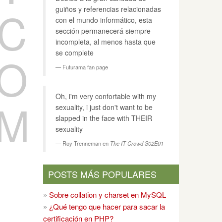
C
guiños y referencias relacionadas
con el mundo informático, esta
sección permanecerá siempre
incompleta, al menos hasta que
O
se complete
s
--lock-tables
--result-file
=
Futurama fan page
Oh, i'm very confortable with my
M
sexuality, i just don't want to be
slapped in the face with THEIR
sexuality
Roy Trenneman en
The IT Crowd S02E01
POSTS MÁS POPULARES
»
Sobre collation y charset en MySQL
»
¿Qué tengo que hacer para sacar la
certificación en PHP?