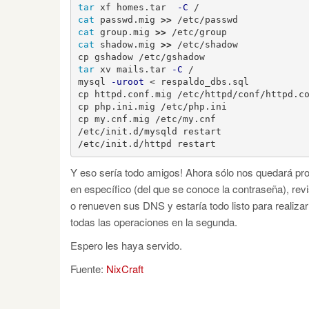
tar 
xf homes.tar  
-C
cat 
passwd.mig 
>>
cat 
group.mig 
>>
cat 
shadow.mig 
>>
 /etc/shadow

tar 
xv mails.tar 
-C
 /

mysql 
-uroot
 < respaldo_dbs.sql

cp httpd.conf.mig /etc/httpd/conf/httpd.co
cp php.ini.mig /etc/php.ini

cp my.cnf.mig /etc/my.cnf

/etc/init.d/mysqld restart

/etc/init.d/httpd restart
Y eso sería todo amigos! Ahora sólo nos quedará pro
en específico (del que se conoce la contraseña), r
o renueven sus DNS y estaría todo listo para realizar
todas las operaciones en la segunda.
Espero les haya servido.
Fuente:
NixCraft