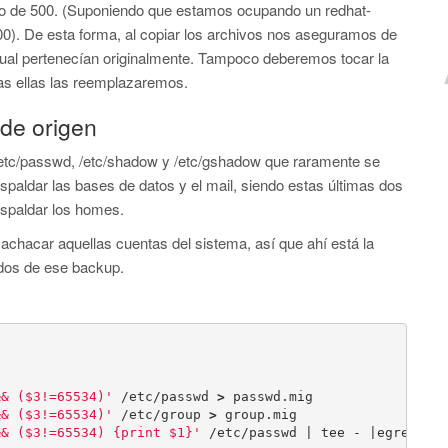
ajo de 500. (Suponiendo que estamos ocupando un redhat-
00). De esta forma, al copiar los archivos nos aseguramos de
ual pertenecían originalmente. Tampoco deberemos tocar la
s ellas las reemplazaremos.
de origen
 /etc/passwd, /etc/shadow y /etc/gshadow que raramente se
paldar las bases de datos y el mail, siendo estas últimas dos
espaldar los homes.
machacar aquellas cuentas del sistema, así que ahí está la
ados de ese backup.
&& ($3!=65534)'
 /etc/passwd 
>
 passwd.mig

&& ($3!=65534)'
 /etc/group 
>
 group.mig

&& ($3!=65534) {print $1}'
 /etc/passwd | tee - |egrep 
-f