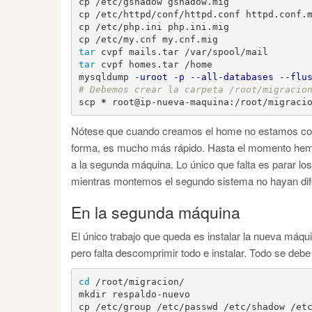
cp /etc/gshadow gshadow.mig

cp /etc/httpd/conf/httpd.conf httpd.conf.m
cp /etc/php.ini php.ini.mig

tar 
tar 
cvpf homes.tar /home

mysqldump 
-uroot
-p
--all-databases
--flu
# Debemos crear la carpeta /root/migracio
scp 
*
 root@ip-nueva-maquina:/root/migraci
Nótese que cuando creamos el home no estamos comp
forma, es mucho más rápido. Hasta el momento hemo
a la segunda máquina. Lo único que falta es parar l
mientras montemos el segundo sistema no hayan dife
En la segunda máquina
El único trabajo que queda es instalar la nueva máq
pero falta descomprimir todo e instalar. Todo se debe
cd
 /root/migracion/

mkdir respaldo-nuevo
