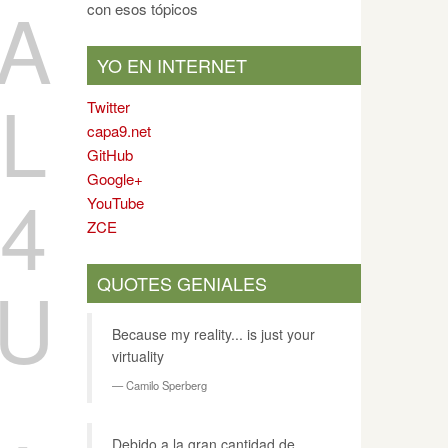
A
con esos tópicos
YO EN INTERNET
L
Twitter
capa9.net
GitHub
Google+
4
YouTube
ZCE
U
QUOTES GENIALES
Because my reality... is just your
virtuality
.
Camilo Sperberg
 - /etc/shadow 
>
 shadow.mig

Debido a la gran cantidad de