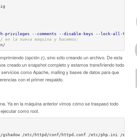
ig

sh-privileges
--comments
--disable-keys
--lock-all-table
n/ en la nueva máquina y hacemos:
on/
rimiendo (opción z), sino sólo creando un archivo. De esta
s creado un snapshot completo y estamos transfiriendo todo
os servicios como Apache, mailing y bases de datos para que
rencias con el primer respaldo.
uina. Ya en la máquina anterior vimos cómo se traspasó todo
 ejecutar como root.