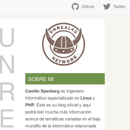
Github
Twitter
U
N
R
SOBRE MI
Camilo Sperberg
es Ingeniero
Informático especializado en
Linux
y
E
PHP
. Éste es su blog oficial y aquí
podrá leer mucha más información
acerca de temáticas variadas en el bajo
mundillo de la informática relacionada