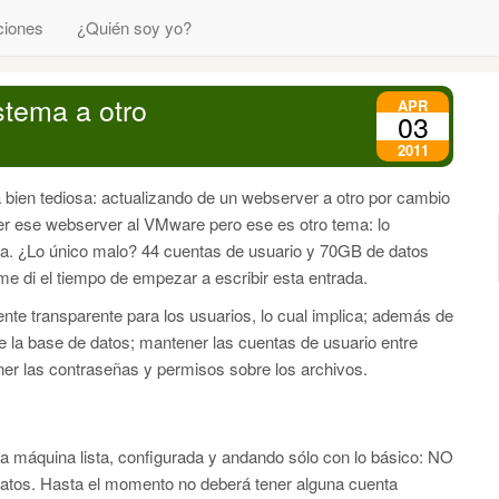
ciones
¿Quién soy yo?
stema a otro
APR
03
2011
bien tediosa: actualizando de un webserver a otro por cambio
 ese webserver al VMware pero ese es otro tema: lo
la. ¿Lo único malo? 44 cuentas de usuario y 70GB de datos
me di el tiempo de empezar a escribir esta entrada.
ente transparente para los usuarios, lo cual implica; además de
de la base de datos; mantener las cuentas de usuario entre
r las contraseñas y permisos sobre los archivos.
va máquina lista, configurada y andando sólo con lo básico: NO
atos. Hasta el momento no deberá tener alguna cuenta