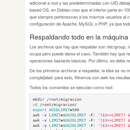
adicional a root y las predeterminadas con UID deb
based OS, en Debian creo que el inferior parte en 10
que siempre pertenezcan a los mismos usuarios al c
configuración de Apache, MySQL o PHP, ya que toda
Respaldando todo en la máquina 
Los archivos que hay que respaldar son /etc/group,
ocupa pero puede darse el caso. También hay que res
operaciones bastante básicas. Por último, se debe r
De los primeros archivos a respaldar, la idea es no 
complejidad: para esto, filtramos con awk los result
Todos los comandos se ejecutan como root:
cd
export 
UGIDLIMIT
=
500

awk 
-v
LIMIT
=
$UGIDLIMIT
-F
: 
'($3>=LIMIT) 
awk 
-v
LIMIT
=
$UGIDLIMIT
-F
: 
'($3>=LIMIT) 
awk 
-v
LIMIT
=
$UGIDLIMIT
-F
: 
'($3>=LIMIT) 