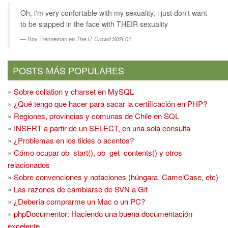
Oh, i'm very confortable with my sexuality, i just don't want
to be slapped in the face with THEIR sexuality
Roy Trenneman en
The IT Crowd S02E01
POSTS MÁS POPULARES
»
Sobre collation y charset en MySQL
»
¿Qué tengo que hacer para sacar la certificación en PHP?
»
Regiones, provincias y comunas de Chile en SQL
»
INSERT a partir de un SELECT, en una sola consulta
»
¿Problemas en los tildes o acentos?
»
Cómo ocupar ob_start(), ob_get_contents() y otros
relacionados
»
Sobre convenciones y notaciones (húngara, CamelCase, etc)
»
Las razones de cambiarse de SVN a Git
»
¿Debería comprarme un Mac o un PC?
»
phpDocumentor: Haciendo una buena documentación
excelente