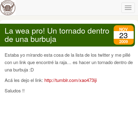
Togg
navig
La wea pro! Un tornado dentro
NOV
23
de una burbuja
2009
Estaba yo mirando esta cosa de la lista de los twitter y me pillé
con un link que encontré la raja… es hacer un tornado dentro de
una burbuja :D
Acá les dejo el link:
http://tumblr.com/xao473iji
Saludos !!